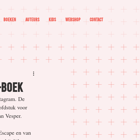
Boeken
Auteurs
Kids
Webshop
Contact
a-boek
stagram. De 
fdstuk voor 
an Vesper.
Escape en van 