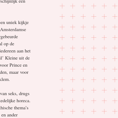
chijnlijk een 
en uniek kijkje 
t Amsterdamse 
rgebeurde 
al op de 
iedereen aan het 
l’ Kleine uit de 
voor Prince en 
oden, maar voor 
kklem.
 van seks, drugs 
tedelijke horeca. 
thische thema’s 
n en ander 