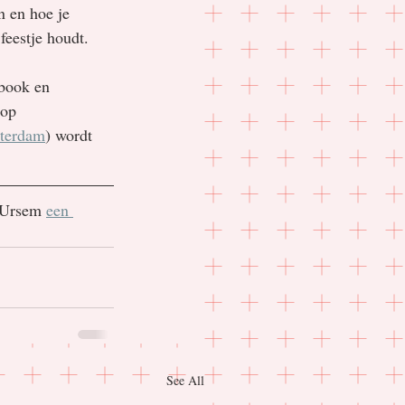
n en hoe je 
feestje houdt.
-book en 
 op 
sterdam
) wordt 
 Ursem 
een 
See All