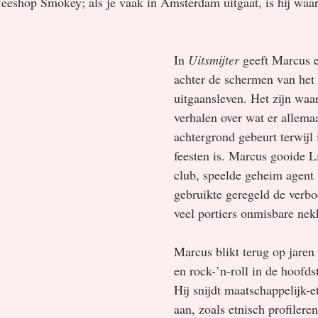
feeshop Smokey; als je vaak in Amsterdam uitgaat, is hij waars
In 
Uitsmijter
 geeft Marcus e
achter de schermen van he
uitgaansleven. Het zijn waa
verhalen over wat er allema
achtergrond gebeurt terwijl 
feesten is. Marcus gooide Li
club, speelde geheim agent 
gebruikte geregeld de verb
veel portiers onmisbare ne
Marcus blikt terug op jaren
en rock-’n-roll in de hoofds
Hij snijdt maatschappelijk-e
aan, zoals etnisch profilere