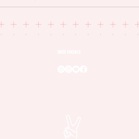
11 jaar na MH17: moeder schrijft
Nieuw 
intiem portret van omgekomen
en he
zoon
onze socials