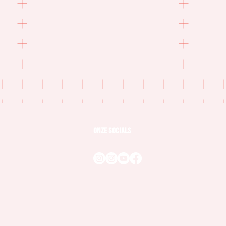
'Sam en het niet-leuke geheim'
Vespe
wordt het tweede boek van Vesper
fonds
Kids
Kids
Op 20 april verschijnt Sam en het niet-
Vesper
onze socials
leuke geheim bij Vesper Kids. Het is
uitgev
een heel bijzonder voorleesboek,
In het
gemaakt door twee zedenreche...
twee t