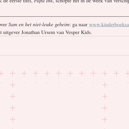
de eerste titel, 
Papa Ink
, schopte het in de week van verschi
ver 
Sam en het niet-leuke geheim
: ga naar 
www.kinderboeksa
et uitgever Jonathan Ursem van Vesper Kids.