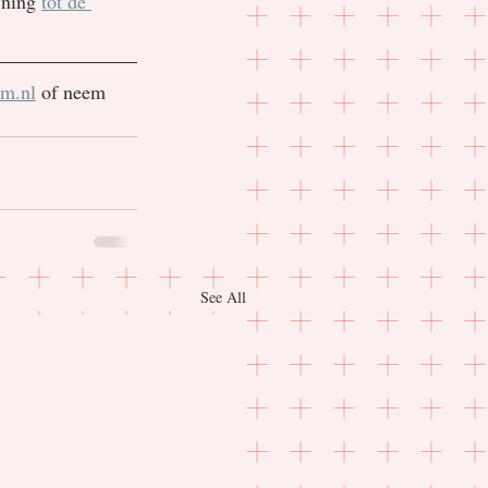
jning 
tot de 
m.nl
 of neem 
See All