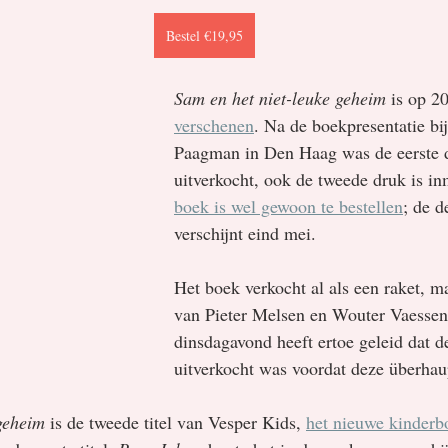
Bestel €19,95
Sam en het niet-leuke geheim
 is op 20
verschenen
. Na de boekpresentatie bi
Paagman in Den Haag was de eerste d
uitverkocht, ook de tweede druk is in
boek is wel gewoon te bestellen
; de d
verschijnt eind mei.
Het boek verkocht al als een raket, m
van Pieter Melsen en Wouter Vaessen
dinsdagavond heeft ertoe geleid dat d
uitverkocht was voordat deze überhaup
geheim
 is de tweede titel van Vesper Kids, 
het nieuwe kinderb