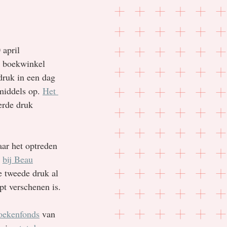
 april 
j boekwinkel 
ruk in een dag 
middels op. 
Het 
erde druk 
aar het optreden 
 
bij Beau
e tweede druk al 
t verschenen is. 
oekenfonds
 van 